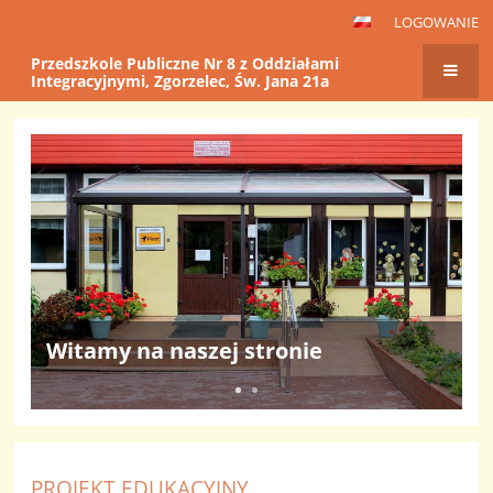
LOGOWANIE
Przedszkole Publiczne Nr 8 z Oddziałami
Integracyjnymi, Zgorzelec, Św. Jana 21a
Strona
główna
PROJEKT EDUKACYJNY