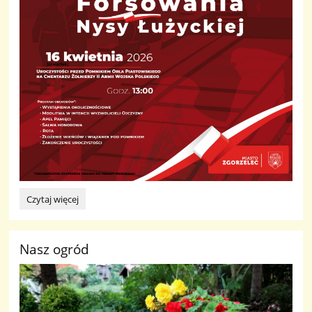
Forsowanie
Czytaj więcej
Nysy
Łużyckiej:
Nasz ogród