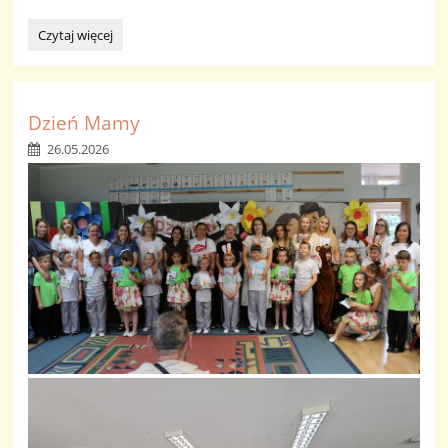
Laurka
Czytaj więcej
dla
Mamy:
Dzień Mamy
26.05.2026