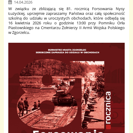
14.04.2026
W związku ze zbliżającą się 81. rocznicą Forsowania Nysy
Łużyckiej, uprzejmie zapraszamy Państwa oraz całą społeczność
szkolną do udziału w uroczystych obchodach, które odbędą się
16 kwietnia 2026 roku o godzinie 13:00 przy Pomniku Orła
Piastowskiego na Cmentarzu Żołnierzy II Armii Wojska Polskiego
w Zgorzelcu.