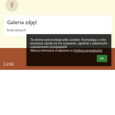
Galeria zdjęć
brak danych
Ta strona wykorzystuje pliki cookies. Korzystając z niej 
wyrażasz zgodę na ich używanie, zgodnie z aktualnymi 
ustawieniami przeglądarki.

Więcej informacji znajdziesz w 
Polityce prywatności
.
OK
Linki
Webmaster
Wsparcie techniczne
Deklaracja dostępności
Informacje prawne
Polityka prywatności
Metryczka