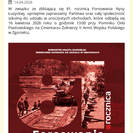
14.04.2026
W związku ze zbliżającą się 81. rocznicą Forsowania Nysy
Łużyckiej, uprzejmie zapraszamy Państwa oraz całą społeczność
szkolną do udziału w uroczystych obchodach, które odbędą się
16 kwietnia 2026 roku o godzinie 13:00 przy Pomniku Orła
Piastowskiego na Cmentarzu Żołnierzy II Armii Wojska Polskiego
w Zgorzelcu.