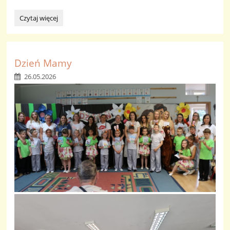
Laurka
Czytaj więcej
dla
Mamy:
Dzień Mamy
26.05.2026