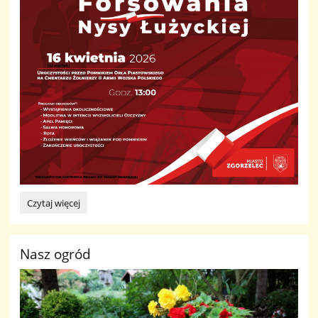
Forsowanie
Czytaj więcej
Nysy
Łużyckiej:
Nasz ogród