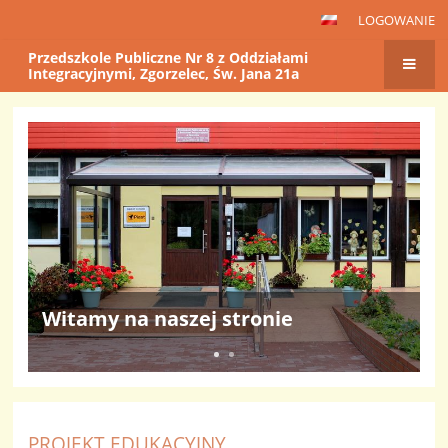
LOGOWANIE
Przedszkole Publiczne Nr 8 z Oddziałami
Integracyjnymi, Zgorzelec, Św. Jana 21a
Strona
główna
PROJEKT EDUKACYJNY