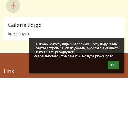
Galeria zdjęć
brak danych
Ta strona wykorzystuje pliki cookies. Korzystając z niej 
wyrażasz zgodę na ich używanie, zgodnie z aktualnymi 
ustawieniami przeglądarki.

Więcej informacji znajdziesz w 
Polityce prywatności
.
OK
Linki
Webmaster
Wsparcie techniczne
Deklaracja dostępności
Informacje prawne
Polityka prywatności
Metryczka